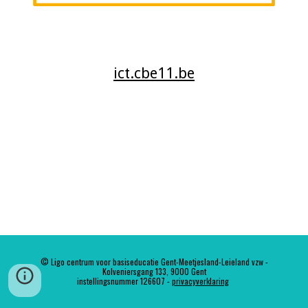
ict.cbe11.be
© Ligo centrum voor basiseducatie Gent-Meetjesland-Leieland vzw -
Kolveniersgang 133, 9000 Gent
instellingsnummer 126607 -
privacyverklaring